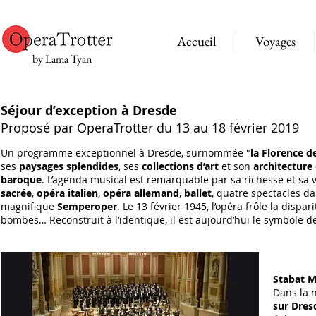
Accueil
Voyages
by Lama Tyan
Séjour d’exception à Dresde
Proposé par OperaTrotter du 13 au 18 février 2019
Un programme exceptionnel à Dresde, surnommée "
la Florence de
ses
paysages splendides
, ses
collections d’art
et son
architecture
baroque
. L’agenda musical est remarquable par sa richesse et sa 
sacrée
,
opéra italien
,
opéra allemand
,
ballet
, quatre spectacles d
magnifique
Semperoper
. Le 13 février 1945, l’opéra frôle la dispar
bombes… Reconstruit à l’identique, il est aujourd’hui le symbole de 
Stabat M
Dans la n
sur Dres