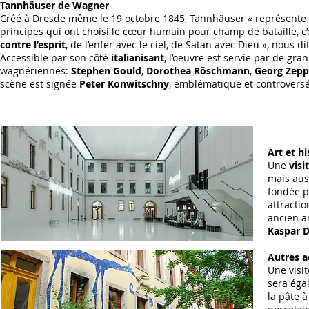
Tannhäuser de Wagner
Créé à Dresde même le 19 octobre 1845, Tannhäuser « représente l
principes qui ont choisi le cœur humain pour champ de bataille, c’
contre l’esprit
, de l’enfer avec le ciel, de Satan avec Dieu », nous d
Accessible par son côté
italianisant
, l’oeuvre est servie par de gra
wagnériennes:
Stephen Gould
,
Dorothea Röschmann
,
Georg Zepp
scène est signée
Peter Konwitschny
, emblématique et controversé
Art et hi
Une
visi
mais auss
fondée p
attracti
ancien a
Kaspar D
Autres a
Une visi
sera éga
la pâte 