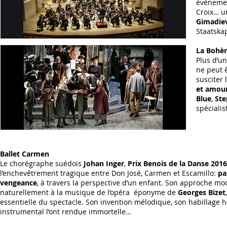
évènemen
Croix… u
Gimadie
Staatska
La Bohèm
Plus d’un
ne peut ê
susciter 
et amou
Blue
,
Ste
spécialis
Ballet Carmen
Le chorégraphe suédois
Johan Inger
,
Prix Benois de la Danse 2016
l’enchevêtrement tragique entre Don José, Carmen et Escamillo:
pa
vengeance
, à travers la perspective d’un enfant. Son approche mo
naturellement à la musique de l’opéra éponyme de
Georges Bizet
essentielle du spectacle. Son invention mélodique, son habillage
instrumental l’ont rendue immortelle…