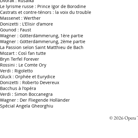
Dvorak : Rusalka
Le lyrisme russe : Prince Igor de Borodine
Castrats et contre-ténors : la voix du trouble
Massenet : Werther
Donizetti : L'Elisir d'amore
Gounod : Faust
Wagner : Götterdämmerung, 1ère partie
Wagner : Götterdämmerung, 2ème partie
La Passion selon Saint Matthieu de Bach
Mozart : Così fan tutte
Bryn Terfel Forever
Rossini : Le Comte Ory
Verdi : Rigoletto
Gluck : Orphée et Eurydice
Donizetti : Roberto Devereux
Bacchus à l'opéra
Verdi : Simon Boccanegra
Wagner : Der Fliegende Holländer
Spécial Angela Gheorghiu
© 2026 Opera Tr