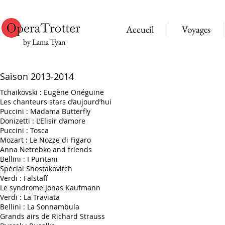
Accueil
Voyages
by Lama Tyan
Saison 2013-2014
Tchaikovski : Eugène Onéguine
Les chanteurs stars d’aujourd’hui
Puccini : Madama Butterfly
Donizetti : L’Elisir d’amore
Puccini : Tosca
Mozart : Le Nozze di Figaro
Anna Netrebko and friends
Bellini : I Puritani
Spécial Shostakovitch
Verdi : Falstaff
Le syndrome Jonas Kaufmann
Verdi : La Traviata
Bellini : La Sonnambula
Grands airs de Richard Strauss