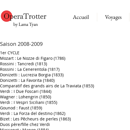
Accueil
Voyages
by Lama Tyan
Saison 2008-2009
1er CYCLE
Mozart : Le Nozze di Figaro (1786)
Rossini : Tancredi (1813)
Rossini : La Cenerentola (1817)
Donizetti : Lucrezia Borgia (1833)
Donizetti : La Favorita (1840)
Comparatif des grands airs de La Traviata (1853)
Verdi : I Due Foscari (1844)
Wagner : Lohengrin (1850)
Verdi : I Vespri Siciliani (1855)
Gounod : Faust (1859)
Verdi : La Forza del destino (1862)
Bizet : Les Pêcheurs de perles (1863)
Duos père/fille chez Verdi
Massenet : Manon (1884)