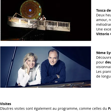
Tosca de
Deux heu
amour, r
mélodram
Une exce
Vittorio
9ème Sy
Découvr
pour
deu
visionna
Les pia
de longu
Visites
D’autres visites sont également au programme, comme celles du
P